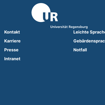
Kontakt
Leichte Sprach
Karriere
Gebärdenspra
(external
Presse
Notfall
(external link, opens in a new window)
Intranet