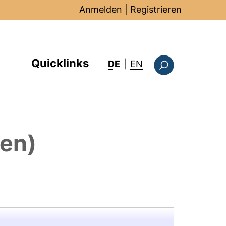
Anmelden
|
Registrieren
Quicklinks
: this page in Englis
DE
|
EN
Suchformular
nen)