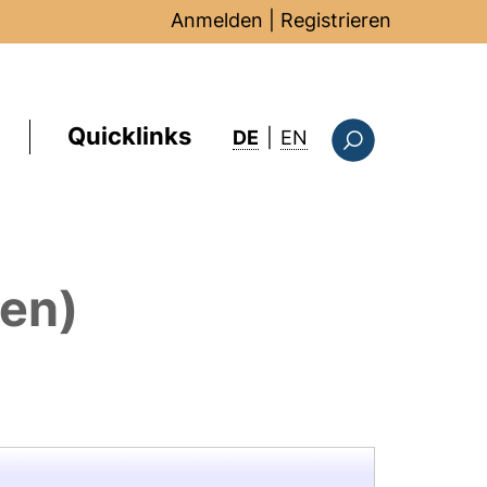
Anmelden
|
Registrieren
Quicklinks
: this page in Englis
DE
|
EN
Suchformular
nen)