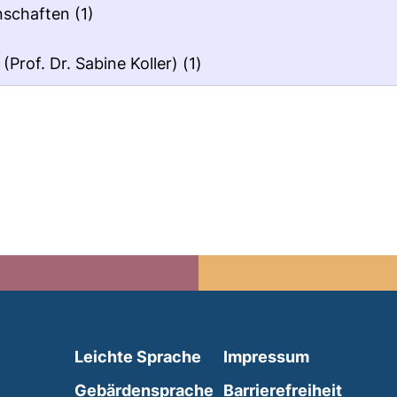
enschaften
(1)
(Prof. Dr. Sabine Koller)
(1)
(external link, opens in 
Leichte Sprache
Impressum
(external link, opens i
Gebärdensprache
Barrierefreiheit