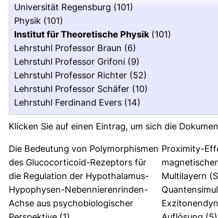
Universität Regensburg
(101)
Physik
(101)
Institut für Theoretische Physik
(101)
Lehrstuhl Professor Braun
(6)
Lehrstuhl Professor Grifoni
(9)
Lehrstuhl Professor Richter
(52)
Lehrstuhl Professor Schäfer
(10)
Lehrstuhl Ferdinand Evers
(14)
Klicken Sie auf einen Eintrag, um sich die Dokumen
Die Bedeutung von Polymorphismen
Proximity-Eff
des Glucocorticoid-Rezeptors für
magnetischen
die Regulation der Hypothalamus-
Multilayern (
Hypophysen-Nebennierenrinden-
Quantensimula
Achse aus psychobiologischer
Exzitonendyn
Perspektive
(1)
Auflösung
(5)