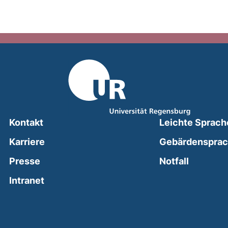
Kontakt
Leichte Sprach
Karriere
Gebärdenspra
(external
Presse
Notfall
(external link, opens in a new window)
Intranet