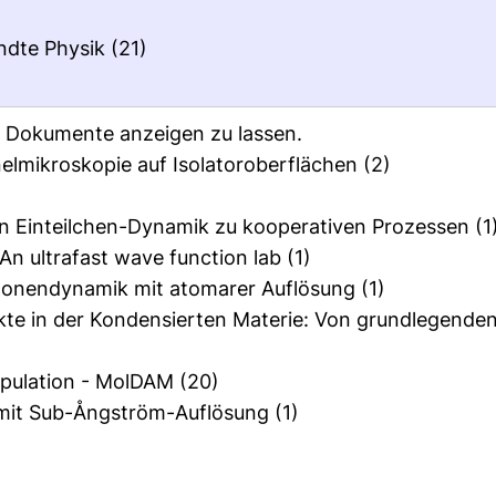
ndte Physik
(21)
ie Dokumente anzeigen zu lassen.
elmikroskopie auf Isolatoroberflächen
(2)
n Einteilchen-Dynamik zu kooperativen Prozessen
(1
n ultrafast wave function lab
(1)
itonendynamik mit atomarer Auflösung
(1)
ekte in der Kondensierten Materie: Von grundlegende
ipulation - MolDAM
(20)
e mit Sub-Ångström-Auflösung
(1)