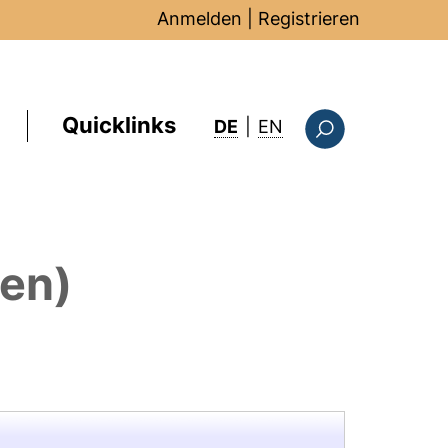
Anmelden
|
Registrieren
Quicklinks
: this page in Englis
DE
|
EN
Suchformular
nen)