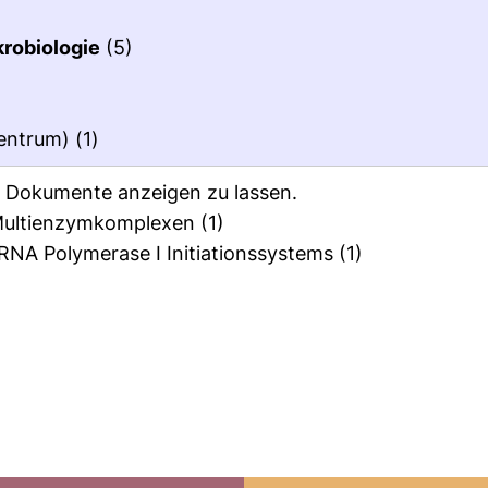
krobiologie
(5)
zentrum)
(1)
ie Dokumente anzeigen zu lassen.
n Multienzymkomplexen
(1)
RNA Polymerase I Initiationssystems
(1)