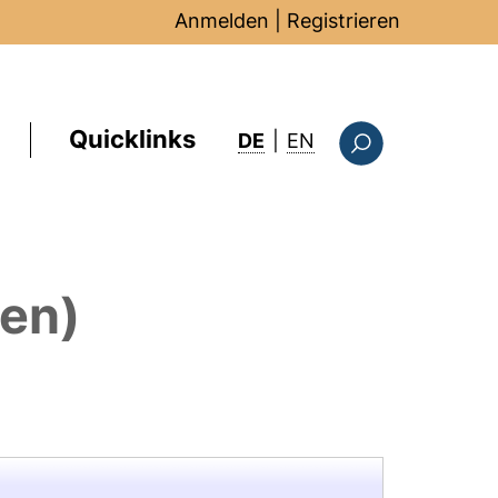
Anmelden
|
Registrieren
Quicklinks
: this page in Englis
DE
|
EN
Suchformular
nen)