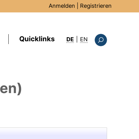
Anmelden
|
Registrieren
Quicklinks
: this page in Englis
DE
|
EN
Suchformular
nen)