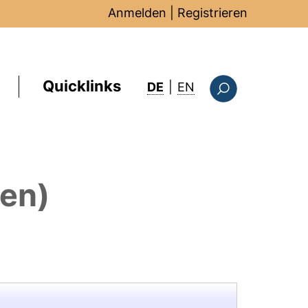
Anmelden
|
Registrieren
Quicklinks
: this page in Englis
DE
|
EN
Suchformular
nen)