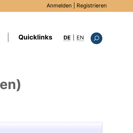
Anmelden
|
Registrieren
Quicklinks
: this page in Englis
DE
|
EN
Suchformular
nen)