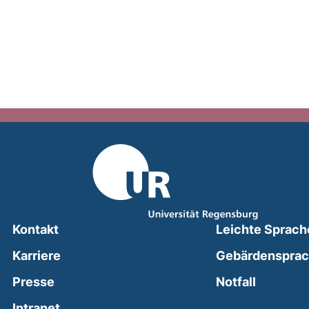
Kontakt
Leichte Sprach
Karriere
Gebärdenspra
(external
Presse
Notfall
(external link, opens in a new window)
Intranet