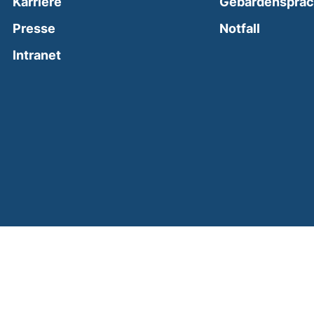
Karriere
Gebärdenspra
(external
Presse
Notfall
(external link, opens in a new window)
Intranet