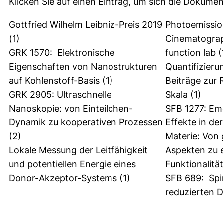
Klicken Sie auf einen Eintrag, um sich die Dokumen
Gottfried Wilhelm Leibniz-Preis 2019
Photoemission
(1)
Cinematograp
GRK 1570: Elektronische
function lab
(
Eigenschaften von Nanostrukturen
Quantifizier
auf Kohlenstoff-Basis
(1)
Beiträge zur 
GRK 2905: Ultraschnelle
Skala
(1)
Nanoskopie: von Einteilchen-
SFB 1277: Eme
Dynamik zu kooperativen Prozessen
Effekte in de
(2)
Materie: Von
Lokale Messung der Leitfähigkeit
Aspekten zu e
und potentiellen Energie eines
Funktionalität
Donor-Akzeptor-Systems
(1)
SFB 689: Sp
reduzierten 