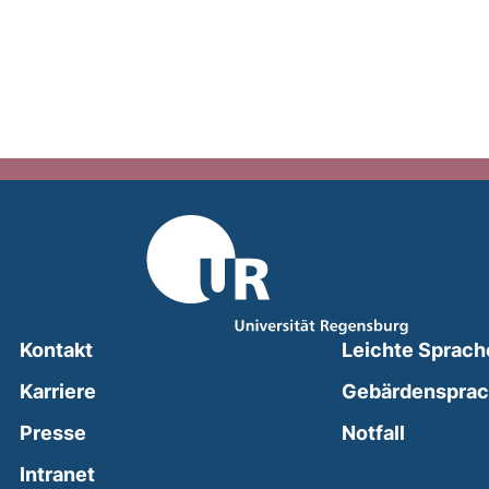
Kontakt
Leichte Sprach
Karriere
Gebärdenspra
(external
Presse
Notfall
(external link, opens in a new window)
Intranet