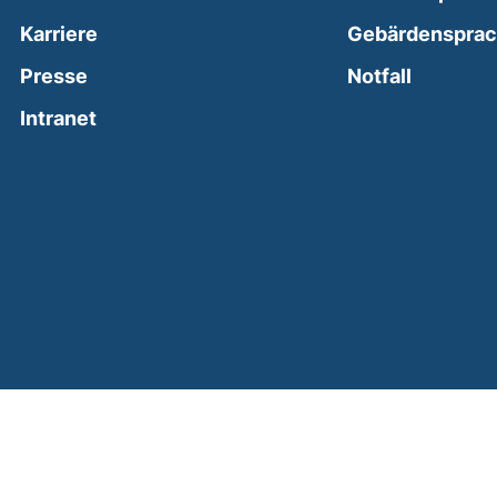
Karriere
Gebärdenspra
(external
Presse
Notfall
(external link, opens in a new window)
Intranet