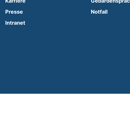
Karriere
Gebärdenspra
(external
Presse
Notfall
(external link, opens in a new window)
Intranet