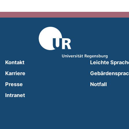
Kontakt
Leichte Sprach
Karriere
Gebärdenspra
(external
Presse
Notfall
(external link, opens in a new window)
Intranet