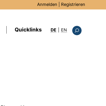
Anmelden
|
Registrieren
Quicklinks
: this page in Englis
DE
|
EN
Suchformular
)