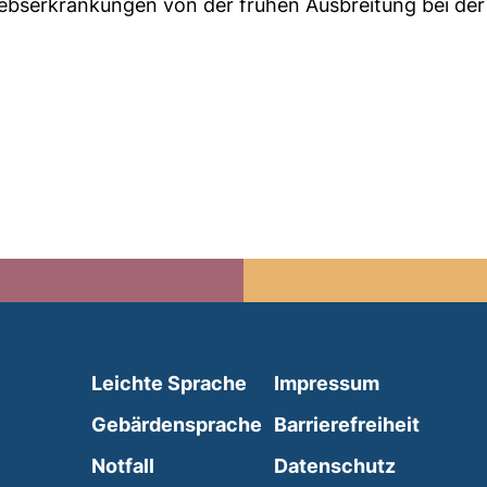
ebserkrankungen von der frühen Ausbreitung bei der
(external link, opens in 
Leichte Sprache
Impressum
(external link, opens i
Gebärdensprache
Barrierefreiheit
(external link, opens in a new wind
Notfall
Datenschutz