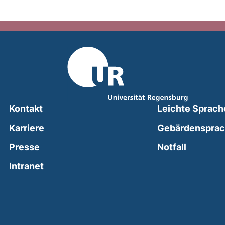
Kontakt
Leichte Sprach
Karriere
Gebärdenspra
(external
Presse
Notfall
(external link, opens in a new window)
Intranet