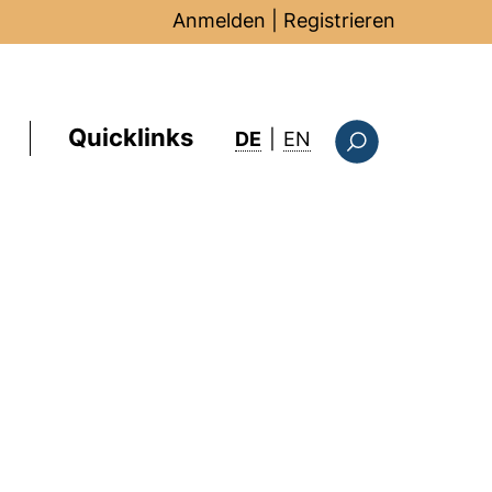
Anmelden
|
Registrieren
Quicklinks
: this page in Englis
DE
|
EN
Suchformular
)