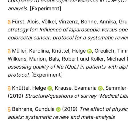
compared to endoscopic surveillance in CDH1/CT
analysis.
[Experiment]
Fürst, Alois
,
Völkel, Vinzenz
,
Bohne, Annika
,
Gru
strategy for: Influence of laparoscopic versus op
colorectal cancer: protocol for a systematic revi
Müller, Karolina
,
Knüttel, Helge
,
Greulich, Ti
Wilkens, Marion
,
Bals, Robert
und
Koller, Michael
assessing quality of life (QoL) in patients with a
protocol.
[Experiment]
Knüttel, Helge
,
Krause, Evamaria
,
Semmler-
(2019)
Structure/questions of survey "Medical Lib
Behrens, Gundula
(2019)
The effect of physi
adults: systematic review and meta-analysis