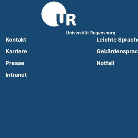
Kontakt
Leichte Sprach
Karriere
Gebärdenspra
(external
Presse
Notfall
(external link, opens in a new window)
Intranet