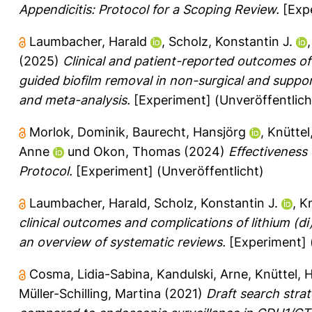
Appendicitis: Protocol for a Scoping Review.
[Expe
Laumbacher, Harald
,
Scholz, Konstantin J.
(2025)
Clinical and patient-reported outcomes o
guided biofilm removal in non-surgical and suppor
and meta-analysis.
[Experiment] (Unveröffentlich
Morlok, Dominik
,
Baurecht, Hansjörg
,
Knüttel
Anne
und
Okon, Thomas
(2024)
Effectiveness
Protocol.
[Experiment] (Unveröffentlicht)
Laumbacher, Harald
,
Scholz, Konstantin J.
,
Kn
clinical outcomes and complications of lithium (di
an overview of systematic reviews.
[Experiment] 
Cosma, Lidia-Sabina
,
Kandulski, Arne
,
Knüttel, 
Müller-Schilling, Martina
(2021)
Draft search strat