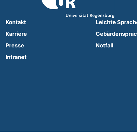
Kontakt
Leichte Sprach
Karriere
Gebärdenspra
(external
Presse
Notfall
(external link, opens in a new window)
Intranet