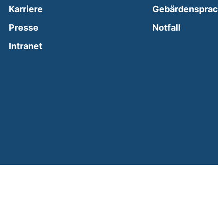
Karriere
Gebärdenspra
(external
Presse
Notfall
(external link, opens in a new window)
Intranet