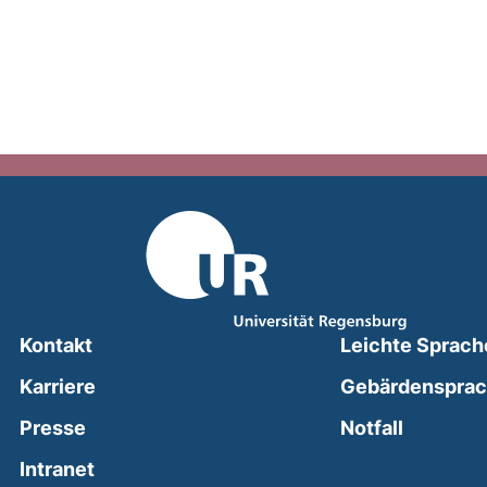
Kontakt
Leichte Sprach
Karriere
Gebärdenspra
(external
Presse
Notfall
(external link, opens in a new window)
Intranet