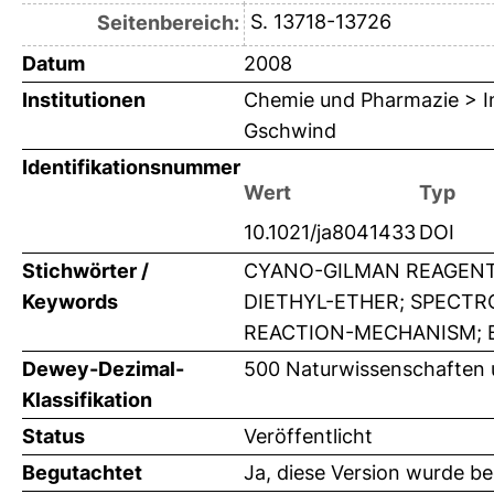
S. 13718-13726
Seitenbereich:
Datum
2008
Institutionen
Chemie und Pharmazie > Ins
Gschwind
Identifikationsnummer
Wert
Typ
10.1021/ja8041433
DOI
Stichwörter /
CYANO-GILMAN REAGENTS
Keywords
DIETHYL-ETHER; SPECTRO
REACTION-MECHANISM; B
Dewey-Dezimal-
500 Naturwissenschaften
Klassifikation
Status
Veröffentlicht
Begutachtet
Ja, diese Version wurde b