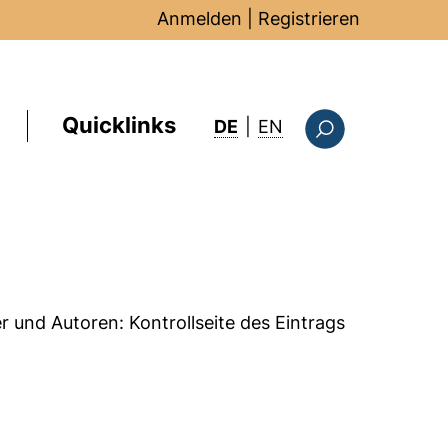
Anmelden
|
Registrieren
Quicklinks
: this page in Englis
DE
|
EN
Suchformular
er und Autoren:
Kontrollseite des Eintrags