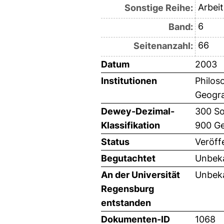
Arbei
Sonstige Reihe:
6
Band:
66
Seitenanzahl:
Datum
2003
Institutionen
Philos
Geogra
Dewey-Dezimal-
300 So
Klassifikation
900 Ge
Status
Veröff
Begutachtet
Unbeka
An der Universität
Unbeka
Regensburg
entstanden
Dokumenten-ID
1068