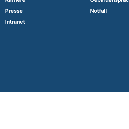
(external
Presse
Notfall
(external link, opens in a new window)
Intranet