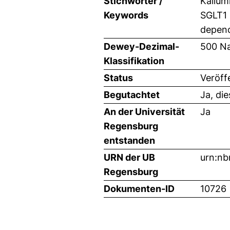
Stichwörter /
Kalium
Keywords
SGLT1 
depend
Dewey-Dezimal-
500 Na
Klassifikation
Status
Veröff
Begutachtet
Ja, di
An der Universität
Ja
Regensburg
entstanden
URN der UB
urn:nb
Regensburg
Dokumenten-ID
10726