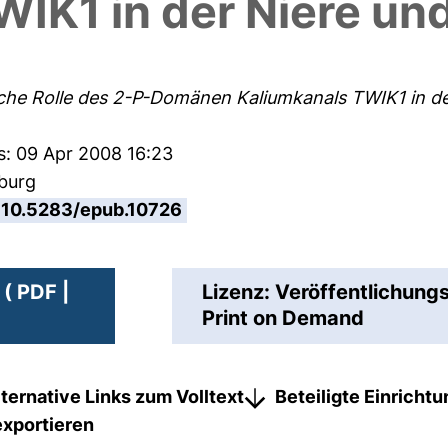
IK1 in der Niere un
sche Rolle des 2-P-Domänen Kaliumkanals TWIK1 in de
s: 09 Apr 2008 16:23
sburg
10.5283/epub.10726
( PDF |
Lizenz: Veröffentlichungs
Print on Demand
lternative Links zum Volltext
Beteiligte Einricht
exportieren