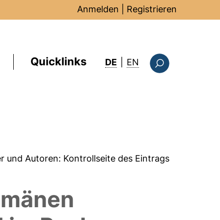
Anmelden
|
Registrieren
Quicklinks
: this page in Englis
DE
|
EN
Suchformular
er und Autoren:
Kontrollseite des Eintrags
Domänen