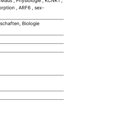
, Maus , Physiologie , KCNK1 ,
rption , ARF6 , sex-
chaften, Biologie