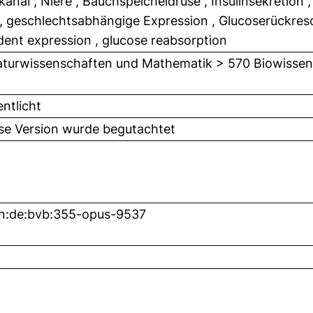
kanal , Niere , Bauchspeicheldrüse , Insulinsekretion 
, geschlechtsabhängige Expression , Glucoserückreso
ent expression , glucose reabsorption
turwissenschaften und Mathematik > 570 Biowissens
entlicht
ese Version wurde begutachtet
n:de:bvb:355-opus-9537