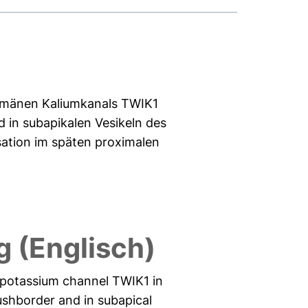
-Domänen Kaliumkanals TWIK1
 in subapikalen Vesikeln des
sation im späten proximalen
 (Englisch)
n potassium channel TWIK1 in
ushborder and in subapical