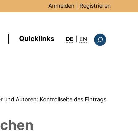
Anmelden
|
Registrieren
Quicklinks
: this page in Englis
DE
|
EN
Suchformular
er und Autoren:
Kontrollseite des Eintrags
ichen