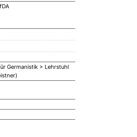
ZfDA
für Germanistik > Lehrstuhl
istner)