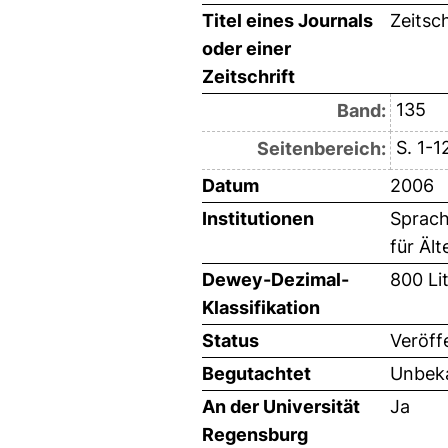
Titel eines Journals
Zeitsc
oder einer
Zeitschrift
135
Band:
S. 1-1
Seitenbereich:
Datum
2006
Institutionen
Sprach
für Ält
Dewey-Dezimal-
800 Li
Klassifikation
Status
Veröff
Begutachtet
Unbeka
An der Universität
Ja
Regensburg