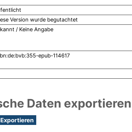
fentlicht
iese Version wurde begutachtet
kannt / Keine Angabe
nbn:de:bvb:355-epub-114617
1
sche Daten exportieren