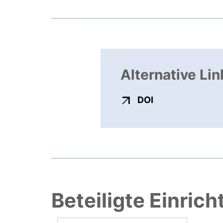
Alternative Lin
externer Link, ö
DOI
Beteiligte Einric