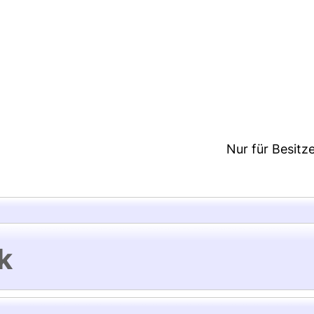
8:53/Metadaten zuletzt geändert: 29 Sep 2021 07:3
Nur für Besitz
k