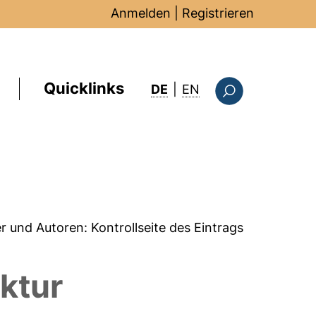
Anmelden
|
Registrieren
Quicklinks
: this page in Englis
DE
|
EN
Suchformular
er und Autoren:
Kontrollseite des Eintrags
ktur