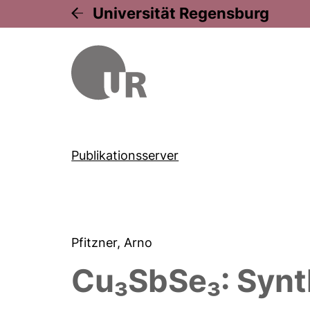
Universität Regensburg
Publikationsserver
Pfitzner, Arno
Cu₃SbSe₃: Synth