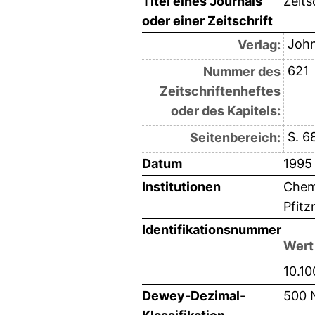
Titel eines Journals
Zeits
oder einer Zeitschrift
John
Verlag:
621
Nummer des
Zeitschriftenheftes
oder des Kapitels:
S. 6
Seitenbereich:
Datum
1995
Institutionen
Chemi
Pfitz
Identifikationsnummer
Wert
10.1
Dewey-Dezimal-
500 