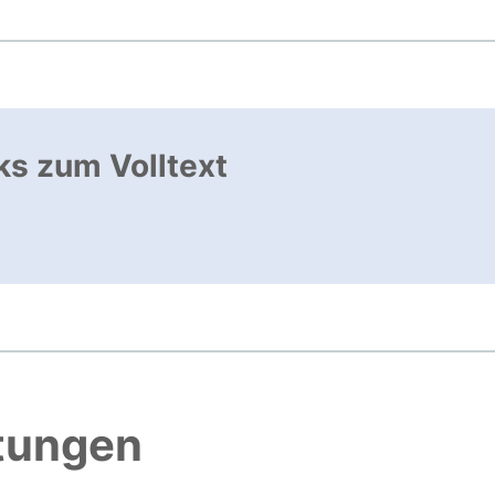
ks zum Volltext
ffnet neues Fenster
htungen