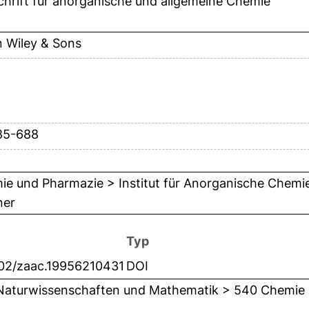
chrift für anorganische und allgemeine Chemie
 Wiley & Sons
85-688
e und Pharmazie > Institut für Anorganische Chemie 
ner
Typ
002/zaac.19956210431
DOI
Naturwissenschaften und Mathematik > 540 Chemie