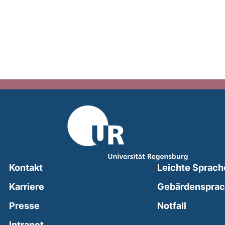
Kontakt
Leichte Sprach
Karriere
Gebärdenspra
(external
Presse
Notfall
(external link, opens in a new window)
Intranet