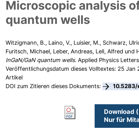
Microscopic analysis o
quantum wells
Witzigmann, B.
,
Laino, V.
,
Luisier, M.
,
Schwarz, Ulri
Furitsch, Michael
,
Leber, Andreas
,
Lell, Alfred
und
H
InGaN/GaN quantum wells.
Applied Physics Letters
Veröffentlichungsdatum dieses Volltextes: 25 Jan 
Artikel
DOI zum Zitieren dieses Dokuments:
10.5283/
Download (
Nur für Mit