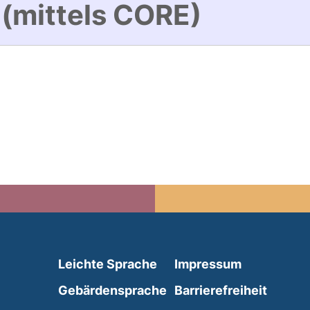
 (mittels CORE)
(external link, opens in 
Leichte Sprache
Impressum
(external link, opens i
Gebärdensprache
Barrierefreiheit