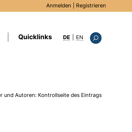
Anmelden
|
Registrieren
Quicklinks
: this page in Englis
DE
|
EN
Suchformular
er und Autoren:
Kontrollseite des Eintrags