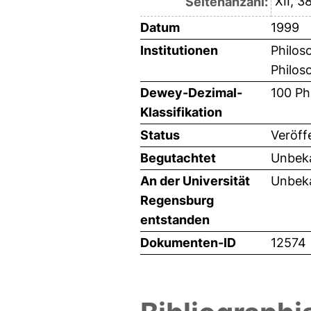
XII, 3
Seitenanzahl:
Datum
1999
Institutionen
Philos
Philos
Dewey-Dezimal-
100 Ph
Klassifikation
Status
Veröff
Begutachtet
Unbeka
An der Universität
Unbeka
Regensburg
entstanden
Dokumenten-ID
12574