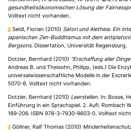
gesundheitsökonomischen Lösung der Fairnesspr
Volltext nicht vorhanden.
Seidl, Florian
(2010)
Satori und Aletheia. Ein in
japanischen Zen-Buddhismus mit dem antiplatoni
Bergsons.
Dissertation, Universität Regensburg.
Dotzler, Bernhard
(2010)
"Erschaffung aller Dinge
Andreas B.
und
Theisohn, Philipp
, (eds.) Die Enz
universalwissenschaftliche Modelle in der Esoter
5070-8. Volltext nicht vorhanden.
Dotzler, Bernhard
(2010)
Leerstellen.
In:
Bosse, H
Einführung in ein Sprachspiel. 2. Aufl. Rombach 
189-206. ISBN 978-3-7930-9603-0. Volltext nich
Göllner, Ralf Thomas
(2010)
Minderheitenschutz