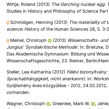
Wittje, Roland
(2013)
The Garching nuclear egg: T
Studies in History and Philosophy of Science Part
Schmidgen, Henning
(2013)
The materiality of 
science.
History of the Human Sciences 26, S. 3-2
Meinel, Christoph
(2013)
Wissenschafts- und
Jungius' 'Syndiakritische Methode'.
In:
Brietzke, D
Das Akademische Gymnasium: Bildung und Wissen
Wissenschaftsgeschichte, 23. Reimer, Berlin/Ha
Steller, Lea-Katharina
(2012)
Félévi bizonyítvány
Sprachabhängigkeit, nicht anerkannt).
In: Worksh
Gyűjtemény éves közgyűlése - 2012, 24.02.2012, S
vorhanden.
Wagner, Christoph
,
Greenlee, Mark W.
,
Jehle,