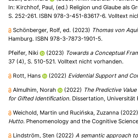
In:
Kirchhof, Paul
, (ed.) Religion und Glaube als G
S. 252-261. ISBN 978-3-451-83617-6. Volltext ni
Schönberger, Rolf
, ed. (2023)
Thomas von Aquin:
Hamburg. ISBN 978-3-7873-1901-5.
Pfeifer, Niki
(2023)
Towards a Conceptual Fram
37 (4), S. 510-521.
Volltext nicht vorhanden.
Rott, Hans
(2022)
Evidential Support and Con
Almulhim, Norah
(2022)
The Predictive Value
for Gifted Identification.
Dissertation, Universität
Weichold, Martin
und
Rucińska, Zuzanna
(2022
Hutto.
Phenomenology and the Cognitive Science
Lindström, Sten
(2022)
A semantic approach to