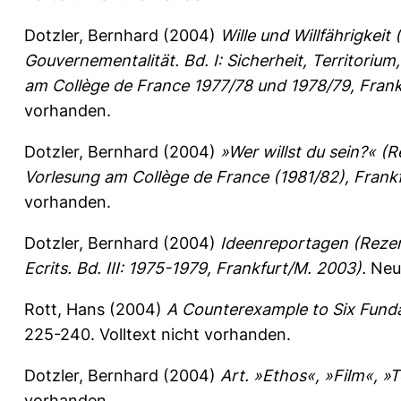
Dotzler, Bernhard
(2004)
Wille und Willfährigkeit
Gouvernementalität. Bd. I: Sicherheit, Territorium,
am Collège de France 1977/78 und 1978/79, Frank
vorhanden.
Dotzler, Bernhard
(2004)
»Wer willst du sein?« (
Vorlesung am Collège de France (1981/82), Frank
vorhanden.
Dotzler, Bernhard
(2004)
Ideenreportagen (Rezens
Ecrits. Bd. III: 1975-1979, Frankfurt/M. 2003).
Neue
Rott, Hans
(2004)
A Counterexample to Six Fundam
225-240.
Volltext nicht vorhanden.
Dotzler, Bernhard
(2004)
Art. »Ethos«, »Film«, »
vorhanden.