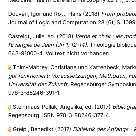
Douven, Igor
und
Rott, Hans
(2018)
From probabil
Journal of Logic and Computation 28 (6), S. 109
Casteigt, Julie
, ed. (2018)
Verbe et chair : les mod
l’Évangile de Jean (Jn 1, 12-14).
Théologie biblique
643-91000-4. Volltext nicht vorhanden.
Thim-Mabrey, Christiane
und
Kattenbeck, Mark
gut funktioniert: Voraussetzungen, Methoden, Fo
Universität der Zukunft.
Regensburger Symposiu
978-3-88246-391-1.
Steinmaus-Pollak, Angelika
, ed. (2017)
Bibliogra
Regensburg. ISBN 978-3-88246-377-4.
Greipl, Benedikt
(2017)
Dialektik des Anfangs - 