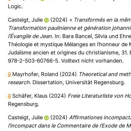
Logic.
Casteigt, Julie
(2024)
« Transformés en la même 
Transformation paulinienne et génération johann
l’Évangile de Jean.
In:
Bara Bancel, Silvia
und
Ehre
Théologie et mystique Mélanges en l’honneur de M
Judaïsme ancien et origines du christianisme, 31
978-2-503-60766-5. Volltext nicht vorhanden.
Mayrhofer, Roland
(2024)
Theoretical and meth
research.
Dissertation, Universität Regensburg.
Schäfer, Klaus
(2024)
Freie Literaturliste von H
Regensburg.
Casteigt, Julie
(2024)
Affirmationes incompacta
l’incompact dans le Commentaire de l’Exode de Ma