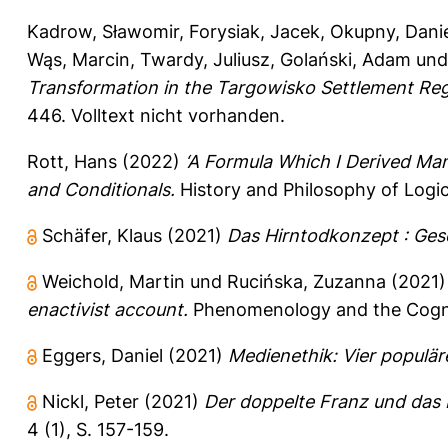
Kadrow, Sławomir
,
Forysiak, Jacek
,
Okupny, Danie
Wąs, Marcin
,
Twardy, Juliusz
,
Golański, Adam
un
Transformation in the Targowisko Settlement Reg
446.
Volltext nicht vorhanden.
Rott, Hans
(2022)
‘A Formula Which I Derived Ma
and Conditionals.
History and Philosophy of Logic
Schäfer, Klaus
(2021)
Das Hirntodkonzept : Ges
Weichold, Martin
und
Rucińska, Zuzanna
(2021
enactivist account.
Phenomenology and the Cogni
Eggers, Daniel
(2021)
Medienethik: Vier populär
Nickl, Peter
(2021)
Der doppelte Franz und das
4 (1), S. 157-159.