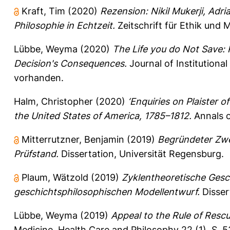
Kraft, Tim
(2020)
Rezension: Nikil Mukerji, Adr
Philosophie in Echtzeit.
Zeitschrift für Ethik und 
Lübbe, Weyma
(2020)
The Life you do Not Save: 
Decision's Consequences.
Journal of Institutiona
vorhanden.
Halm, Christopher
(2020)
‘Enquiries on Plaister o
the United States of America, 1785–1812.
Annals o
Mitterrutzner, Benjamin
(2019)
Begründeter Zwei
Prüfstand.
Dissertation, Universität Regensburg.
Plaum, Wätzold
(2019)
Zyklentheoretische Gesc
geschichtsphilosophischen Modellentwurf.
Disser
Lübbe, Weyma
(2019)
Appeal to the Rule of Rescu
Medicine, Health Care and Philosophy 22 (1), S. 