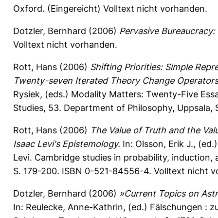
Oxford. (Eingereicht) Volltext nicht vorhanden.
Dotzler, Bernhard
(2006)
Pervasive Bureaucracy: 
Volltext nicht vorhanden.
Rott, Hans
(2006)
Shifting Priorities: Simple Repr
Twenty-seven Iterated Theory Change Operators
Rysiek
, (eds.) Modality Matters: Twenty-Five Ess
Studies, 53. Department of Philosophy, Uppsala, 
Rott, Hans
(2006)
The Value of Truth and the Val
Isaac Levi's Epistemology.
In:
Olsson, Erik J.
, (ed
Levi. Cambridge studies in probability, induction
S. 179-200. ISBN 0-521-84556-4. Volltext nicht 
Dotzler, Bernhard
(2006)
»Current Topics on Astr
In:
Reulecke, Anne-Kathrin
, (ed.) Fälschungen : 