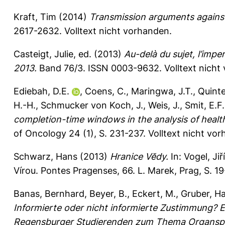
Kraft, Tim
(2014)
Transmission arguments against 
2617-2632.
Volltext nicht vorhanden.
Casteigt, Julie
, ed. (2013)
Au-delà du sujet, l’imp
2013.
Band 76/3. ISSN 0003-9632. Volltext nicht
Ediebah, D.E.
,
Coens, C.
,
Maringwa, J.T.
,
Quinte
H.-H.
,
Schmucker von Koch, J.
,
Weis, J.
,
Smit, E.F.
completion-time windows in the analysis of health-
of Oncology 24 (1), S. 231-237.
Volltext nicht vo
Schwarz, Hans
(2013)
Hranice Vĕdy.
In:
Vogel, Jiří
Vírou. Pontes Pragenses, 66. L. Marek, Prag, S. 
Banas, Bernhard
,
Beyer, B.
,
Eckert, M.
,
Gruber, H
Informierte oder nicht informierte Zustimmung? 
Regensburger Studierenden zum Thema Organspe