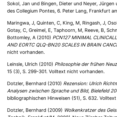
Sokol, Jan
und
Bingen, Dieter
und
Neyer, Jürgen
des Collegium Pontes, 6. Peter Lang, Frankfurt 
Maringwa, J
,
Quinten, C
,
King, M
,
Ringash, J
,
Oso
Gotay, C
,
Greimel, E
,
Taphoorn, M
,
Reeve, B
,
Schm
Bottomley, A
(2010)
PCN127 MINIMAL CLINICAL
AND EORTC QLQ-BN20 SCALES IN BRAIN CANCE
nicht vorhanden.
Leinsle, Ulrich
(2010)
Philosophie der frühen Neu
15 (3), S. 299-301.
Volltext nicht vorhanden.
Dotzler, Bernhard
(2010)
Rezension: Ulrich Richtm
Analysen zwischen Sprache und Bild, Bielefeld 20
bibliographischen Hinweisen (51), S. 632.
Volltex
Dotzler, Bernhard
(2009)
Wolkenkratzer des Geis