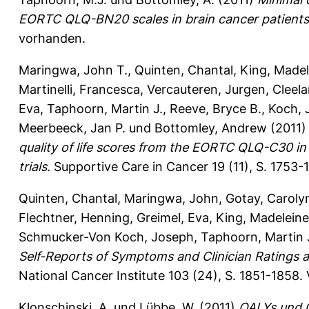
EORTC QLQ-BN20 scales in brain cancer patients
vorhanden.
Maringwa, John T.
,
Quinten, Chantal
,
King, Madel
Martinelli, Francesca
,
Vercauteren, Jurgen
,
Cleela
Eva
,
Taphoorn, Martin J.
,
Reeve, Bryce B.
,
Koch, 
Meerbeeck, Jan P.
und
Bottomley, Andrew
(2011
quality of life scores from the EORTC QLQ-C30 in 
trials.
Supportive Care in Cancer 19 (11), S. 1753-
Quinten, Chantal
,
Maringwa, John
,
Gotay, Caroly
Flechtner, Henning
,
Greimel, Eva
,
King, Madeleine
Schmucker-Von Koch, Joseph
,
Taphoorn, Martin J
Self-Reports of Symptoms and Clinician Ratings as
National Cancer Institute 103 (24), S. 1851-1858.
Klonschinski, A.
und
Lübbe, W.
(2011)
QALYs und G