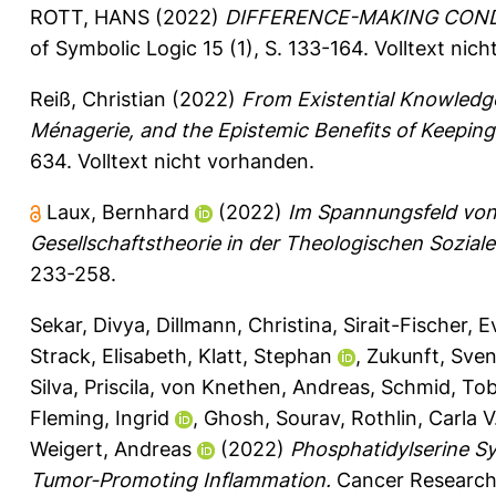
ROTT, HANS
(2022)
DIFFERENCE-MAKING COND
of Symbolic Logic 15 (1), S. 133-164.
Volltext nic
Reiß, Christian
(2022)
From Existential Knowledge
Ménagerie, and the Epistemic Benefits of Keepi
634.
Volltext nicht vorhanden.
Laux, Bernhard
(2022)
Im Spannungsfeld von 
Gesellschaftstheorie in der Theologischen Soziale
233-258.
Sekar, Divya
,
Dillmann, Christina
,
Sirait-Fischer, E
Strack, Elisabeth
,
Klatt, Stephan
,
Zukunft, Sve
Silva, Priscila
,
von Knethen, Andreas
,
Schmid, Tob
Fleming, Ingrid
,
Ghosh, Sourav
,
Rothlin, Carla V
Weigert, Andreas
(2022)
Phosphatidylserine S
Tumor-Promoting Inflammation.
Cancer Research 