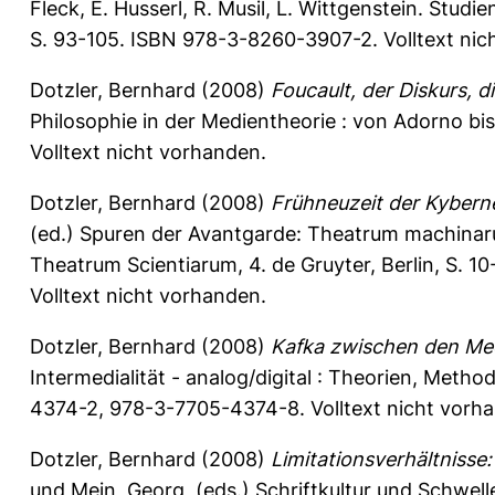
Fleck, E. Husserl, R. Musil, L. Wittgenstein. Stu
S. 93-105. ISBN 978-3-8260-3907-2. Volltext nic
Dotzler, Bernhard
(2008)
Foucault, der Diskurs, d
Philosophie in der Medientheorie : von Adorno bi
Volltext nicht vorhanden.
Dotzler, Bernhard
(2008)
Frühneuzeit der Kybern
(ed.) Spuren der Avantgarde: Theatrum machinar
Theatrum Scientiarum, 4. de Gruyter, Berlin, S. 
Volltext nicht vorhanden.
Dotzler, Bernhard
(2008)
Kafka zwischen den Me
Intermedialität - analog/digital : Theorien, Meth
4374-2, 978-3-7705-4374-8. Volltext nicht vorh
Dotzler, Bernhard
(2008)
Limitationsverhältnisse:
und
Mein, Georg
, (eds.) Schriftkultur und Schwel