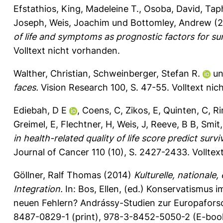
Efstathios
,
King, Madeleine T.
,
Osoba, David
,
Taph
Joseph
,
Weis, Joachim
und
Bottomley, Andrew
(2
of life and symptoms as prognostic factors for surv
Volltext nicht vorhanden.
Walther, Christian
,
Schweinberger, Stefan R.
u
faces.
Vision Research 100, S. 47-55.
Volltext nic
Ediebah, D E
,
Coens, C
,
Zikos, E
,
Quinten, C
,
Ri
Greimel, E
,
Flechtner, H
,
Weis, J
,
Reeve, B B
,
Smit,
in health-related quality of life score predict sur
Journal of Cancer 110 (10), S. 2427-2433.
Volltex
Göllner, Ralf Thomas
(2014)
Kulturelle, national
Integration.
In:
Bos, Ellen
, (ed.) Konservatismus i
neuen Fehlern? Andrássy-Studien zur Europafors
8487-0829-1 (print), 978-3-8452-5050-2 (E-book)