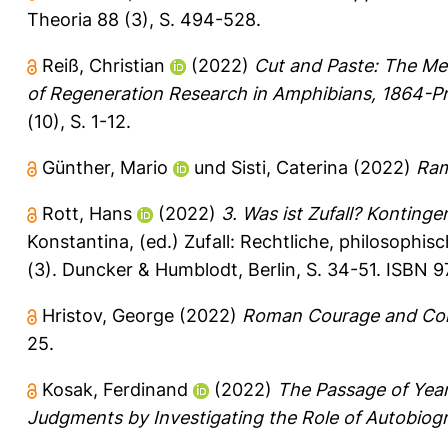
Theoria 88 (3), S. 494-528.
Reiß, Christian
(2022)
Cut and Paste: The Mex
of Regeneration Research in Amphibians, 1864-Pr
(10), S. 1-12.
Günther, Mario
und
Sisti, Caterina
(2022)
Ram
Rott, Hans
(2022)
3. Was ist Zufall? Konting
Konstantina
, (ed.) Zufall: Rechtliche, philosophi
(3). Duncker & Humblodt, Berlin, S. 34-51. ISBN 
Hristov, George
(2022)
Roman Courage and Const
25.
Kosak, Ferdinand
(2022)
The Passage of Year
Judgments by Investigating the Role of Autobiog