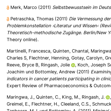
Merk, Marco
(2011)
Selbstbewusstsein im Deuts
Petraschka, Thomas
(2011)
Die Vermessung der 
Problemkonstellation ›Literatur und Wissen‹ (Revi
Theoretisch-methodische Zugänge. Berlin/New Yor
Theory online).
Martinelli, Francesca
,
Quinten, Chantal
,
Maringwa
Charles S
,
Flechtner, Henning
,
Gotay, Carolyn
,
Gr
Reeve, Bryce B
,
Ringash, Jolie
,
Koch, Joseph 
Joachim
und
Bottomley, Andrew
(2011)
Examining
indicators in cancer patients participating in cli
Expert Review of Pharmacoeconomics & Outcomes
Maringwa, J.
,
Quinten, C.
,
King, M.
,
Ringash, J.
Greimel, E.
,
Flechtner, H.
,
Cleeland, C.S.
,
Schmucke
Taphoorn, M.J.
und
Bottomley, A.
(2011)
Minimal 