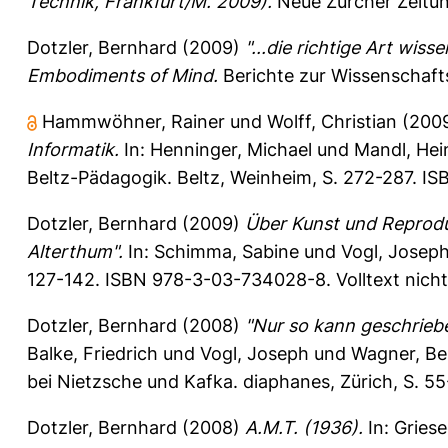
Technik, Frankfurt/M. 2009).
Neue Zürcher Zeitu
Dotzler, Bernhard
(2009)
"...die richtige Art wis
Embodiments of Mind.
Berichte zur Wissenschaft
Hammwöhner, Rainer
und
Wolff, Christian
(200
Informatik.
In:
Henninger, Michael
und
Mandl, Hei
Beltz-Pädagogik. Beltz, Weinheim, S. 272-287. I
Dotzler, Bernhard
(2009)
Über Kunst und Reprodu
Alterthum".
In:
Schimma, Sabine
und
Vogl, Josep
127-142. ISBN 978-3-03-734028-8. Volltext nich
Dotzler, Bernhard
(2008)
"Nur so kann geschriebe
Balke, Friedrich
und
Vogl, Joseph
und
Wagner, B
bei Nietzsche und Kafka. diaphanes, Zürich, S. 5
Dotzler, Bernhard
(2008)
A.M.T. (1936).
In:
Griese