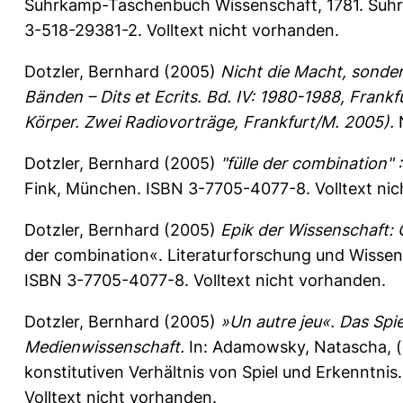
Suhrkamp-Taschenbuch Wissenschaft, 1781. Suhrk
3-518-29381-2. Volltext nicht vorhanden.
Dotzler, Bernhard
(2005)
Nicht die Macht, sonder
Bänden – Dits et Ecrits. Bd. IV: 1980-1988, Frank
Körper. Zwei Radiovorträge, Frankfurt/M. 2005).
N
Dotzler, Bernhard
(2005)
"fülle der combination"
Fink, München. ISBN 3-7705-4077-8. Volltext nic
Dotzler, Bernhard
(2005)
Epik der Wissenschaft: 
der combination«. Literaturforschung und Wissens
ISBN 3-7705-4077-8. Volltext nicht vorhanden.
Dotzler, Bernhard
(2005)
»Un autre jeu«. Das Spie
Medienwissenschaft.
In:
Adamowsky, Natascha
, 
konstitutiven Verhältnis von Spiel und Erkenntnis.
Volltext nicht vorhanden.