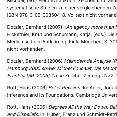
Michael
, (ed.) Electric Laokoon. Zeichen und Me
systematische Studien zu einer vergleichenden Zei
ISBN 978-3-05-003504-8. Volltext nicht vorhand
Dotzler, Bernhard
(2007)
»An agency more than h
Hickethier, Knut
und
Schumann, Katja
, (eds.) Die
Medien seit der Aufklärung. Fink, München, S. 3
nicht vorhanden.
Dotzler, Bernhard
(2006)
Mäandernde Analyse (Rez
Hamburg 2005 sowie: Michel Foucault, Die Macht 
Frankfurt/M. 2005).
Neue Zürcher Zeitung : NZZ.
Rott, Hans
(2006)
Belief Revision.
In:
Adler, Jona
Inference and its Foundations. Cambridge Univers
Rott, Hans
(2006)
Degrees All the Way Down: Beli
and Disbeliefs.
In:
Huber, Franz
und
Schmidt-Petri