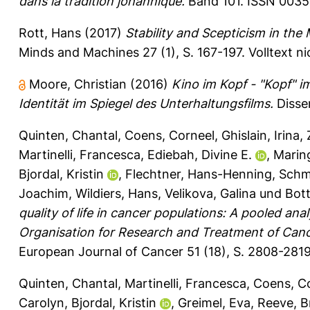
dans la tradition johannique.
Band 101. ISSN 0035-
Rott, Hans
(2017)
Stability and Scepticism in the 
Minds and Machines 27 (1), S. 167-197.
Volltext n
Moore, Christian
(2016)
Kino im Kopf - "Kopf" 
Identität im Spiegel des Unterhaltungsfilms.
Disser
Quinten, Chantal
,
Coens, Corneel
,
Ghislain, Irina
,
Martinelli, Francesca
,
Ediebah, Divine E.
,
Marin
Bjordal, Kristin
,
Flechtner, Hans-Henning
,
Schm
Joachim
,
Wildiers, Hans
,
Velikova, Galina
und
Bot
quality of life in cancer populations: A pooled an
Organisation for Research and Treatment of Can
European Journal of Cancer 51 (18), S. 2808-281
Quinten, Chantal
,
Martinelli, Francesca
,
Coens, C
Carolyn
,
Bjordal, Kristin
,
Greimel, Eva
,
Reeve, B