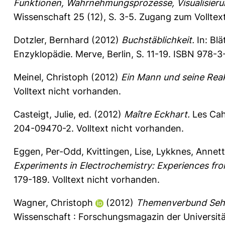
Funktionen, Wahrnehmungsprozesse, Visualisierung
Wissenschaft 25 (12), S. 3-5.
Zugang zum Volltext
Dotzler, Bernhard
(2012)
Buchstäblichkeit.
In:
Blä
Enzyklopädie. Merve, Berlin, S. 11-19. ISBN 978-
Meinel, Christoph
(2012)
Ein Mann und seine Reak
Volltext nicht vorhanden.
Casteigt, Julie
, ed. (2012)
Maître Eckhart.
Les Cahi
204-09470-2. Volltext nicht vorhanden.
Eggen, Per-Odd
,
Kvittingen, Lise
,
Lykknes, Annet
Experiments in Electrochemistry: Experiences fro
179-189.
Volltext nicht vorhanden.
Wagner, Christoph
(2012)
Themenverbund Sehe
Wissenschaft : Forschungsmagazin der Universitä