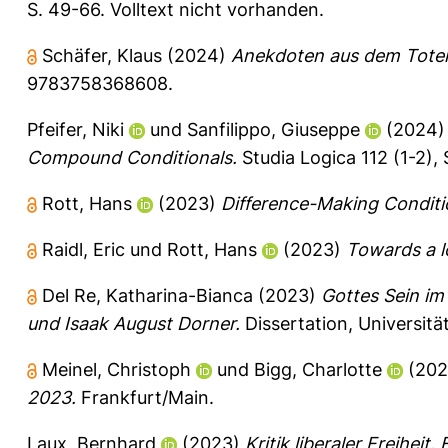
S. 49-66.
Volltext nicht vorhanden.
Schäfer, Klaus
(2024)
Anekdoten aus dem Toten
9783758368608.
Pfeifer, Niki
und
Sanfilippo, Giuseppe
(2024
Compound Conditionals.
Studia Logica 112 (1-2),
Rott, Hans
(2023)
Difference-Making Conditi
Raidl, Eric
und
Rott, Hans
(2023)
Towards a lo
Del Re, Katharina-Bianca
(2023)
Gottes Sein im
und Isaak August Dorner.
Dissertation, Universit
Meinel, Christoph
und
Bigg, Charlotte
(20
2023.
Frankfurt/Main.
Laux, Bernhard
(2023)
Kritik liberaler Freiheit