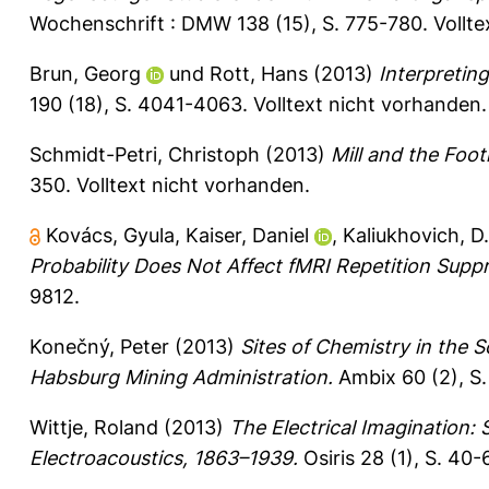
Wochenschrift : DMW 138 (15), S. 775-780.
Vollt
Brun, Georg
und
Rott, Hans
(2013)
Interpretin
190 (18), S. 4041-4063.
Volltext nicht vorhanden.
Schmidt-Petri, Christoph
(2013)
Mill and the Foo
350.
Volltext nicht vorhanden.
Kovács, Gyula
,
Kaiser, Daniel
,
Kaliukhovich, D.
Probability Does Not Affect fMRI Repetition Suppr
9812.
Konečný, Peter
(2013)
Sites of Chemistry in the
Habsburg Mining Administration.
Ambix 60 (2), S.
Wittje, Roland
(2013)
The Electrical Imagination: 
Electroacoustics, 1863–1939.
Osiris 28 (1), S. 40-