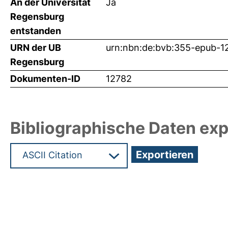
An der Universität
Ja
Regensburg
entstanden
URN der UB
urn:nbn:de:bvb:355-epub-1
Regensburg
Dokumenten-ID
12782
Bibliographische Daten exp
Hochladedatum:11 Feb 2010 05:57/Metadaten zul