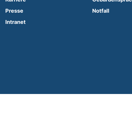
(external
Presse
Notfall
(external link, opens in a new window)
Intranet