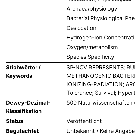
Archaea/physiology
Bacterial Physiological P
Desiccation
Hydrogen-Ion Concentrat
Oxygen/metabolism
Species Specificity
Stichwörter /
SP-NOV REPRESENTS; RU
Keywords
METHANOGENIC BACTERIA
IONIZING-RADIATION; AR
Tolerance; Survival; Hyper
Dewey-Dezimal-
500 Naturwissenschaften 
Klassifikation
Status
Veröffentlicht
Begutachtet
Unbekannt / Keine Angabe