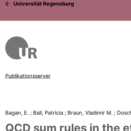
Universität Regensburg
Publikationsserver
Bagan, E.
; Ball, Patricia
; Braun, Vladimir M.
; Dosc
QCD sum rules in the e