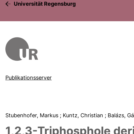
Universität Regensburg
Publikationsserver
Stubenhofer, Markus
; Kuntz, Christian
; Balázs, G
1,2,3-Triphosphole deri