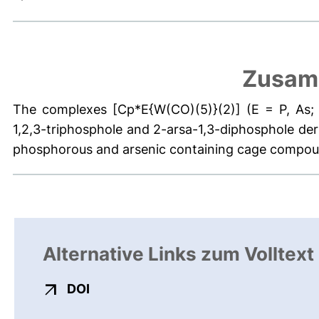
Zusam
The complexes [Cp*E{W(CO)(5)}(2)] (E = P, As;
1,2,3-triphosphole and 2-arsa-1,3-diphosphole deri
phosphorous and arsenic containing cage compou
Alternative Links zum Volltext
externer Link, öffnet neues Fenster
DOI