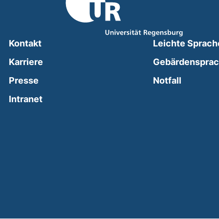
Kontakt
Leichte Sprach
Karriere
Gebärdenspra
(external
Presse
Notfall
(external link, opens in a new window)
Intranet