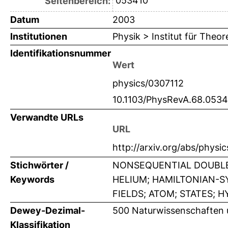
053410
Seitenbereich:
Datum
2003
Institutionen
Physik > Institut für Theor
Identifikationsnummer
Wert
physics/0307112
10.1103/PhysRevA.68.053
Verwandte URLs
URL
http://arxiv.org/abs/physi
Stichwörter /
NONSEQUENTIAL DOUBLE-
Keywords
HELIUM; HAMILTONIAN-S
FIELDS; ATOM; STATES; 
Dewey-Dezimal-
500 Naturwissenschaften 
Klassifikation