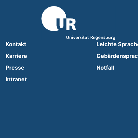
Kontakt
Leichte Sprach
Karriere
Gebärdenspra
(external
Presse
Notfall
(external link, opens in a new window)
Intranet