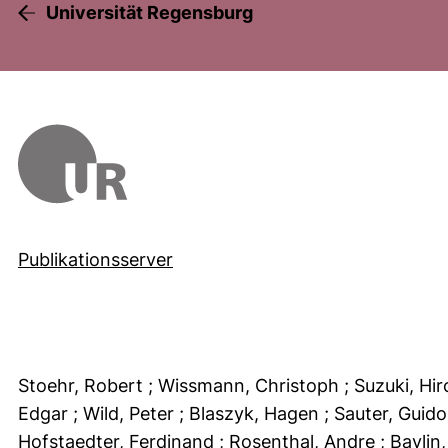
Universität Regensburg
Publikationsserver
Stoehr, Robert
; Wissmann, Christoph
; Suzuki, H
Edgar
; Wild, Peter
; Blaszyk, Hagen
; Sauter, Guid
Hofstaedter, Ferdinand
; Rosenthal, Andre
; Baylin