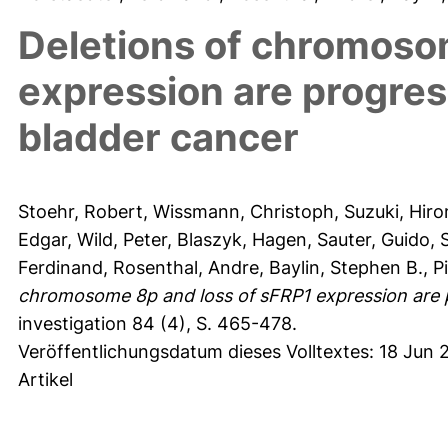
Deletions of chromoso
expression are progres
bladder cancer
Stoehr, Robert
,
Wissmann, Christoph
,
Suzuki, Hir
Edgar
,
Wild, Peter
,
Blaszyk, Hagen
,
Sauter, Guido
,
Ferdinand
,
Rosenthal, Andre
,
Baylin, Stephen B.
,
P
chromosome 8p and loss of sFRP1 expression are p
investigation 84 (4), S. 465-478.
Veröffentlichungsdatum dieses Volltextes: 18 Jun 
Artikel