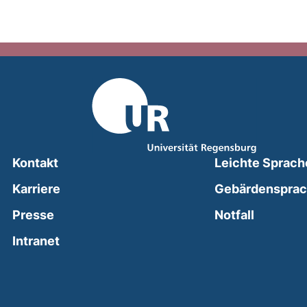
Kontakt
Leichte Sprach
Karriere
Gebärdenspra
(external
Presse
Notfall
(external link, opens in a new window)
Intranet