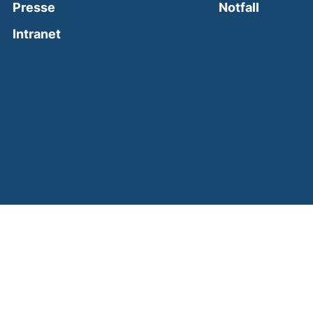
(external
Presse
Notfall
(external link, opens in a new window)
Intranet