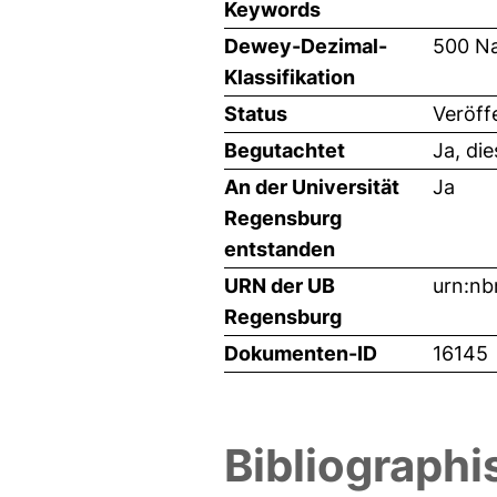
Keywords
Dewey-Dezimal-
500 Na
Klassifikation
Status
Veröff
Begutachtet
Ja, di
An der Universität
Ja
Regensburg
entstanden
URN der UB
urn:nb
Regensburg
Dokumenten-ID
16145
Bibliographi