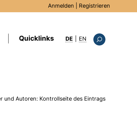
Anmelden
|
Registrieren
Quicklinks
: this page in Englis
DE
|
EN
Suchformular
er und Autoren:
Kontrollseite des Eintrags