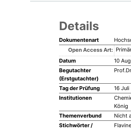
Details
Dokumentenart
Hochsc
Primär
Open Access Art:
Datum
10 Aug
Begutachter
Prof.D
(Erstgutachter)
Tag der Prüfung
16 Juli
Institutionen
Chemie
König
Themenverbund
Nicht 
Stichwörter /
Flavin