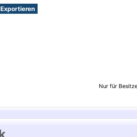
7:11/Metadaten zuletzt geändert: 26 Nov 2020 08:2
Nur für Besitz
k