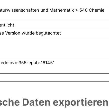
turwissenschaften und Mathematik > 540 Chemie
entlicht
ese Version wurde begutachtet
n:de:bvb:355-epub-161451
sche Daten exportieren