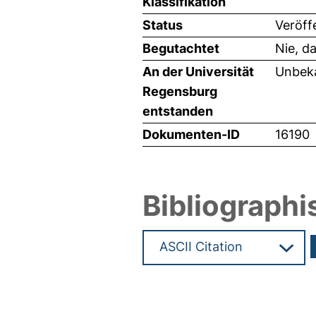
Klassifikation
Status
Veröff
Begutachtet
Nie, d
An der Universität
Unbeka
Regensburg
entstanden
Dokumenten-ID
16190
Bibliographi