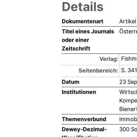
Details
Dokumentenart
Artikel
Titel eines Journals
Österr
oder einer
Zeitschrift
Fishm
Verlag:
S. 34
Seitenbereich:
Datum
23 Se
Institutionen
Wirtsc
Kompet
Biener
Themenverbund
Immobi
Dewey-Dezimal-
300 So