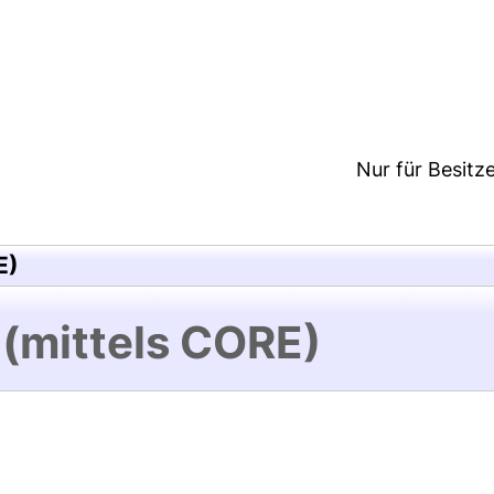
7:20/Metadaten zuletzt geändert: 24 Mai 2018 12:1
Nur für Besitz
E)
 (mittels CORE)