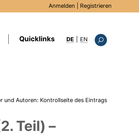
Anmelden
|
Registrieren
Quicklinks
: this page in Englis
DE
|
EN
Suchformular
er und Autoren:
Kontrollseite des Eintrags
. Teil) –