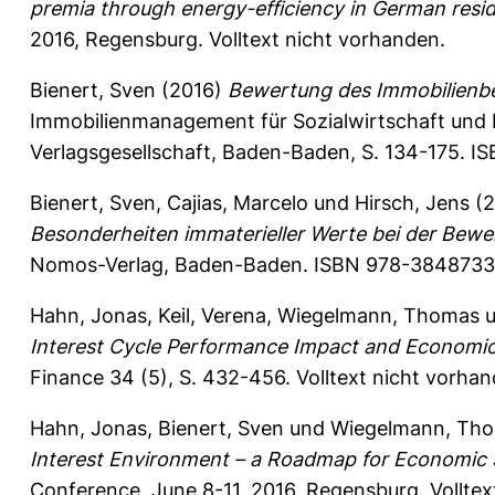
premia through energy-efficiency in German reside
2016, Regensburg. Volltext nicht vorhanden.
Bienert, Sven
(2016)
Bewertung des Immobilienb
Immobilienmanagement für Sozialwirtschaft und K
Verlagsgesellschaft, Baden-Baden, S. 134-175. I
Bienert, Sven
,
Cajias, Marcelo
und
Hirsch, Jens
(2
Besonderheiten immaterieller Werte bei der Bewer
Nomos-Verlag, Baden-Baden. ISBN 978-384873352
Hahn, Jonas
,
Keil, Verena
,
Wiegelmann, Thomas
u
Interest Cycle Performance Impact and Economic 
Finance 34 (5), S. 432-456.
Volltext nicht vorhan
Hahn, Jonas
,
Bienert, Sven
und
Wiegelmann, Th
Interest Environment – a Roadmap for Economic S
Conference, June 8-11, 2016, Regensburg. Volltex