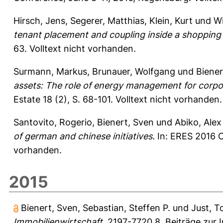
Hirsch, Jens
,
Segerer, Matthias
,
Klein, Kurt
und
W
tenant placement and coupling inside a shopping 
63.
Volltext nicht vorhanden.
Surmann, Markus
,
Brunauer, Wolfgang
und
Biener
assets: The role of energy management for corp
Estate 18 (2), S. 68-101.
Volltext nicht vorhanden.
Santovito, Rogerio
,
Bienert, Sven
und
Abiko, Alex
of german and chinese initiatives.
In: ERES 2016 C
vorhanden.
2015
Bienert, Sven
,
Sebastian, Steffen P.
und
Just, T
Immobilienwirtschaft.
2197-7720 8,
Beiträge zur 