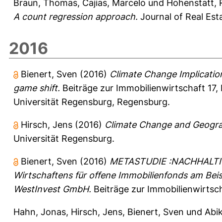
Braun, Thomas
,
Cajias, Marcelo
und
Hohenstatt, 
A count regression approach.
Journal of Real Esta
2016
Bienert, Sven
(2016)
Climate Change Implications
game shift.
Beiträge zur Immobilienwirtschaft
17, 
Universität Regensburg, Regensburg.
Hirsch, Jens
(2016)
Climate Change and Geograp
Universität Regensburg.
Bienert, Sven
(2016)
METASTUDIE :NACHHALTIGK
Wirtschaftens für offene Immobilienfonds am Bei
WestInvest GmbH.
Beiträge zur Immobilienwirtsc
Hahn, Jonas
,
Hirsch, Jens
,
Bienert, Sven
und
Abik