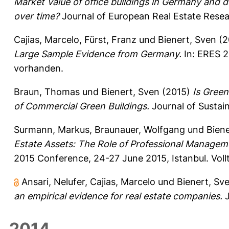
Market Value of office buildings in Germany and d
over time?
Journal of European Real Estate Resea
Cajias, Marcelo
,
Fürst, Franz
und
Bienert, Sven
(2
Large Sample Evidence from Germany.
In: ERES 2
vorhanden.
Braun, Thomas
und
Bienert, Sven
(2015)
Is Green
of Commercial Green Buildings.
Journal of Sustain
Surmann, Markus
,
Braunauer, Wolfgang
und
Biene
Estate Assets: The Role of Professional Manage
2015 Conference, 24-27 June 2015, Istanbul. Voll
Ansari, Nelufer
,
Cajias, Marcelo
und
Bienert, Sv
an empirical evidence for real estate companies.
J
2014