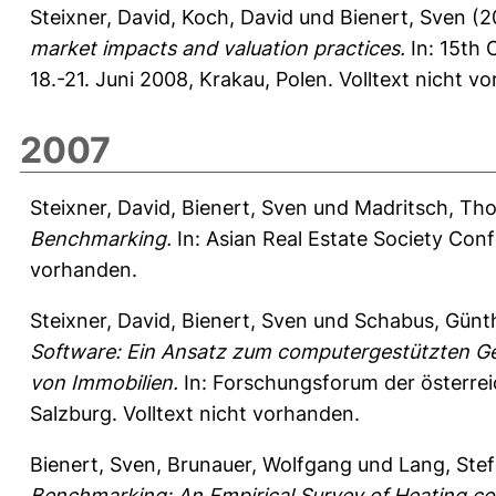
Steixner, David
,
Koch, David
und
Bienert, Sven
(2
market impacts and valuation practices.
In: 15th 
18.-21. Juni 2008, Krakau, Polen. Volltext nicht v
2007
Steixner, David
,
Bienert, Sven
und
Madritsch, Th
Benchmarking.
In: Asian Real Estate Society Conf
vorhanden.
Steixner, David
,
Bienert, Sven
und
Schabus, Günt
Software: Ein Ansatz zum computergestützten Ge
von Immobilien.
In: Forschungsforum der österrei
Salzburg. Volltext nicht vorhanden.
Bienert, Sven
,
Brunauer, Wolfgang
und
Lang, Ste
Benchmarking: An Empirical Survey of Heating co