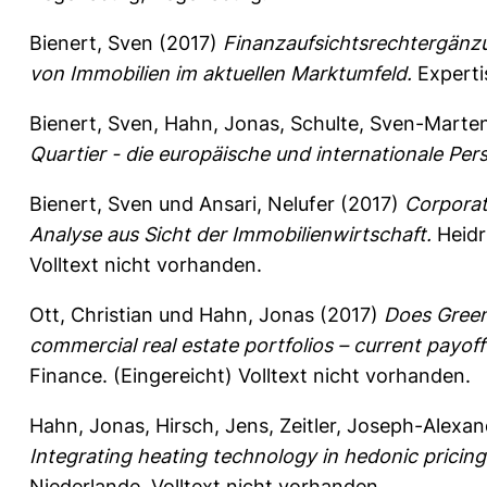
Bienert, Sven
(2017)
Finanzaufsichtsrechtergänz
von Immobilien im aktuellen Marktumfeld.
Expertis
Bienert, Sven
,
Hahn, Jonas
,
Schulte, Sven-Marte
Quartier - die europäische und internationale Per
Bienert, Sven
und
Ansari, Nelufer
(2017)
Corporat
Analyse aus Sicht der Immobilienwirtschaft.
Heidr
Volltext nicht vorhanden.
Ott, Christian
und
Hahn, Jonas
(2017)
Does Green
commercial real estate portfolios – current payof
Finance.
(Eingereicht) Volltext nicht vorhanden.
Hahn, Jonas
,
Hirsch, Jens
,
Zeitler, Joseph-Alexan
Integrating heating technology in hedonic pricin
Niederlande. Volltext nicht vorhanden.