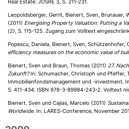
Real Estate: JOSRE 3, S. 211-231.
Leopoldsberger, Gerrit
,
Bienert, Sven
,
Brunauer, 
(2011)
Energising Property Valuation: Putting a Va
(2), S. 115-125.
Zugang zum Volltext eingeschränk
Popescu, Daniela
,
Bienert, Sven
,
Schützenhofer, C
efficiency measures on the economic value of buil
Bienert, Sven
und
Braun, Thomas
(2011)
27. Nach
Zukunft?
In:
Schumacher, Christoph
und
Pfeffer, 
Immobilienfondsmanagement und -investment. Imm
S. 411-434. ISBN 978-3-89984-243-2. Volltext ni
Bienert, Sven
und
Cajias, Marcelo
(2011)
Sustaina
Worldwide.
In: LARES-Conference, November 2011, 