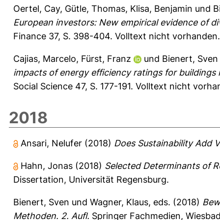
Oertel, Cay
,
Gütle, Thomas
,
Klisa, Benjamin
und
B
European investors: New empirical evidence of div
Finance 37, S. 398-404.
Volltext nicht vorhanden.
Cajias, Marcelo
,
Fürst, Franz
und
Bienert, Sven
impacts of energy efficiency ratings for buildings
Social Science 47, S. 177-191.
Volltext nicht vorha
2018
Ansari, Nelufer
(2018)
Does Sustainability Add V
Hahn, Jonas
(2018)
Selected Determinants of Re
Dissertation, Universität Regensburg.
Bienert, Sven
und
Wagner, Klaus
, eds. (2018)
Bew
Methoden. 2. Aufl.
Springer Fachmedien, Wiesbad