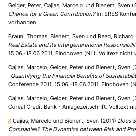
Geiger, Peter
,
Cajias, Marcelo
und
Bienert, Sven
(
Chance for a Green Contribution?
In: ERES Konfer
vorhanden.
Braun, Thomas
,
Bienert, Sven
und
Reed, Richard
Real Estate and its Intergenerational Responsibil
15.06.-18.06.2011, Eindhoven (NL). Volltext nicht
Cajias, Marcelo
,
Geiger, Peter
und
Bienert, Sven
(
-Quantifying the Financial Benefits of Sustainabil
Conference 2011, 15.06.-18.06.2011, Eindhoven (NL
Cajias, Marcelo
,
Geiger, Peter
und
Bienert, Sven
(
Coreal Credit Bank - Anlagezeitschrift.
Volltext n
Cajias, Marcelo
und
Bienert, Sven
(2011)
Does Su
Companies? The Dynamics between Risk and Provi