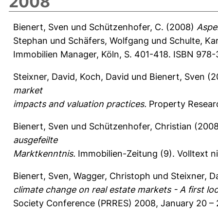
2008
Bienert, Sven
und
Schützenhofer, C.
(2008)
Aspe
Stephan
und
Schäfers, Wolfgang
und
Schulte, Ka
Immobilien Manager, Köln, S. 401-418. ISBN 978-
Steixner, David
,
Koch, David
und
Bienert, Sven
(2
market
impacts and valuation practices.
Property Resear
Bienert, Sven
und
Schützenhofer, Christian
(200
ausgefeilte
Marktkenntnis.
Immobilien-Zeitung (9).
Volltext 
Bienert, Sven
,
Wagger, Christoph
und
Steixner, D
climate change on real estate markets - A first lo
Society Conference (PRRES) 2008, January 20 – 2