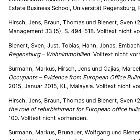
Estate Business School, Universität Regensburg,
Hirsch, Jens
,
Braun, Thomas
und
Bienert, Sven
(2
Management 33 (5), S. 494-518.
Volltext nicht v
Bienert, Sven
,
Just, Tobias
,
Hahn, Jonas
,
Embache
Regensburg – Wohnimmobilien.
Volltext nicht vo
Surmann, Markus
,
Hirsch, Jens
und
Cajias, Marce
Occupants – Evidence from European Office Build
2015, Januar 2015, KL, Malaysia. Volltext nicht v
Hirsch, Jens
,
Braun, Thomas
und
Bienert, Sven
(2
the role of refurbishment for European office buil
100.
Volltext nicht vorhanden.
Surmann, Markus
,
Brunauer, Wolfgang
und
Biener