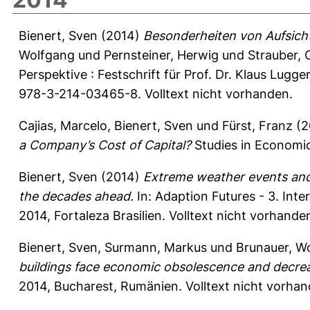
Bienert, Sven
(2014)
Besonderheiten von Aufsich
Wolfgang
und
Pernsteiner, Herwig
und
Strauber, 
Perspektive : Festschrift für Prof. Dr. Klaus Lug
978-3-214-03465-8. Volltext nicht vorhanden.
Cajias, Marcelo
,
Bienert, Sven
und
Fürst, Franz
(2
a Company’s Cost of Capital?
Studies in Economic
Bienert, Sven
(2014)
Extreme weather events and
the decades ahead.
In: Adaption Futures - 3. Int
2014, Fortaleza Brasilien. Volltext nicht vorhande
Bienert, Sven
,
Surmann, Markus
und
Brunauer, W
buildings face economic obsolescence and decrea
2014, Bucharest, Rumänien. Volltext nicht vorhan