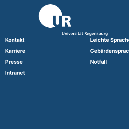
Kontakt
Leichte Sprach
Karriere
Gebärdenspra
(external
Presse
Notfall
(external link, opens in a new window)
Intranet