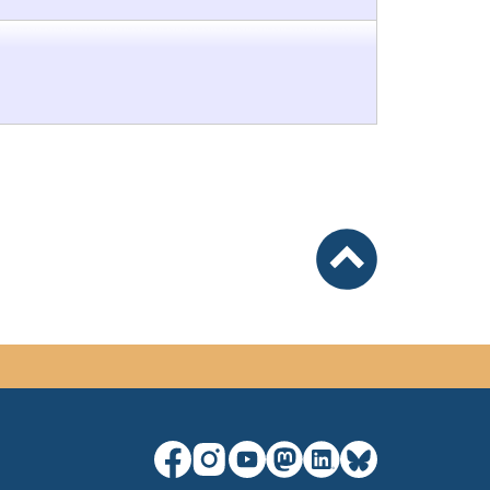
nach oben
unsere Facebook-Seite (externer Lin
unsere Instagram-Seite (externe
unsere YouTube-Seite (exter
unsere Mastodon-Seite (
unsere LinkedIn-Seit
unsere Bluesky-S
a new window)