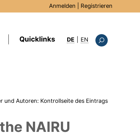
Anmelden
|
Registrieren
Quicklinks
: this page in Englis
DE
|
EN
Suchformular
er und Autoren:
Kontrollseite des Eintrags
d the NAIRU