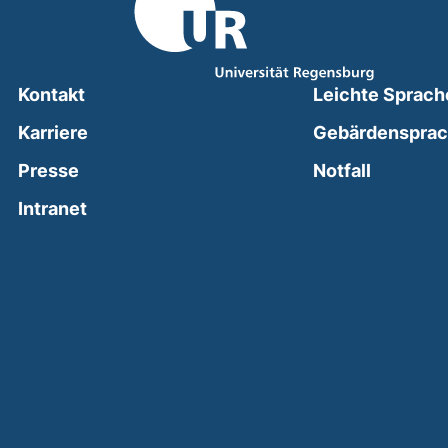
Kontakt
Leichte Sprach
Karriere
Gebärdenspra
(external
Presse
Notfall
(external link, opens in a new window)
Intranet