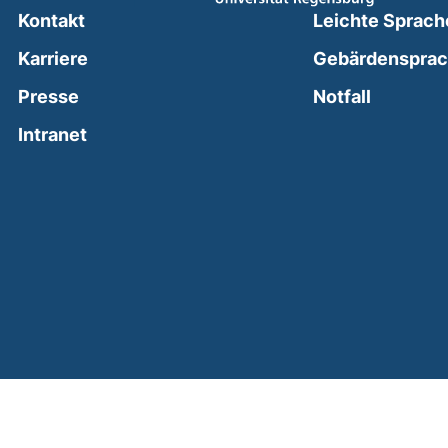
Kontakt
Leichte Sprach
Karriere
Gebärdenspra
(external
Presse
Notfall
(external link, opens in a new window)
Intranet