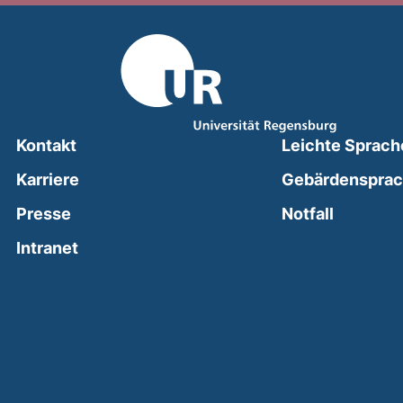
Kontakt
Leichte Sprach
Karriere
Gebärdenspra
(external
Presse
Notfall
(external link, opens in a new window)
Intranet