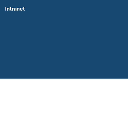
(external link, opens in a new window)
Intranet