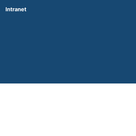
(external link, opens in a new window)
Intranet