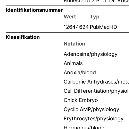
Ruhestand > Prof. Dr. Ro
Identifikationsnummer
Wert
Typ
12644624
PubMed-ID
Klassifikation
Notation
Adenosine/physiology
Animals
Anoxia/blood
Carbonic Anhydrases/met
Cell Differentiation/physio
Chick Embryo
Cyclic AMP/physiology
Erythrocytes/physiology
Hormones/blood