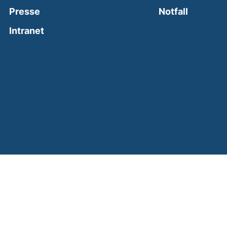
(external
Presse
Notfall
(external link, opens in a new window)
Intranet